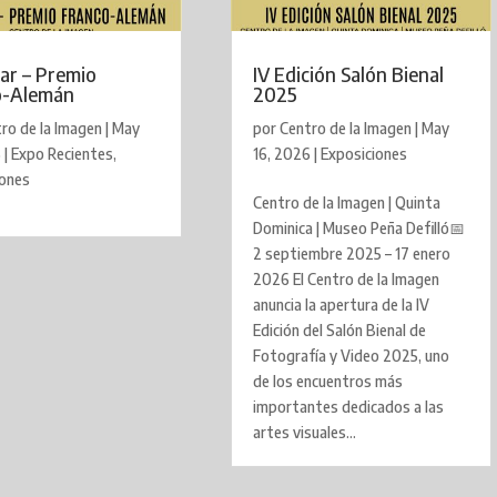
ar – Premio
IV Edición Salón Bienal
o-Alemán
2025
ro de la Imagen
|
May
por
Centro de la Imagen
|
May
6
|
Expo Recientes
,
16, 2026
|
Exposiciones
iones
Centro de la Imagen | Quinta
Dominica | Museo Peña Defilló📅
2 septiembre 2025 – 17 enero
2026 El Centro de la Imagen
anuncia la apertura de la IV
Edición del Salón Bienal de
Fotografía y Video 2025, uno
de los encuentros más
importantes dedicados a las
artes visuales...