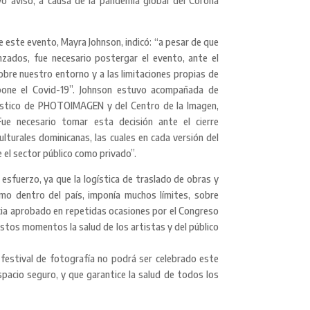
o aviso, a causa de la pandemia global del Corona
e este evento, Mayra Johnson, indicó:
“a pesar de que
zados, fue necesario postergar el evento, ante el
obre nuestro entorno y a las limitaciones propias de
mpone el Covid-19”. Johnson estuvo acompañada de
tístico de PHOTOIMAGEN y del Centro de la Imagen,
Fue necesario tomar esta decisión ante el cierre
culturales dominicanas, las cuales en cada versión del
el sector público como privado”.
 esfuerzo, ya que la logística de traslado de obras y
omo dentro del país, imponía muchos límites, sobre
ia aprobado en repetidas ocasiones por el Congreso
estos momentos la salud de los artistas y del público
 festival de fotografía no podrá ser celebrado este
pacio seguro, y que garantice la salud de todos los