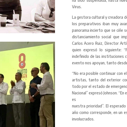
ha sido suspendida, hasta nuev
Virus.
La gestora cultural y creadora d
los preparativos iban muy avan
panorama incierto que se ciñe s
distanciamiento social que i
Carlos Acero Ruiz, Director Ar
quien expresó lo siguiente: “
indefinido de las instituciones 
evento nos apoyan, tanto desde 
“No era posible continuar con el
artistas, tanto del exterior c
todo por el estado de emergenc
Nacional” expresó Johnson. “En 
es
nuestra prioridad”. El esperado
año como corresponde, en un es
involucrados.