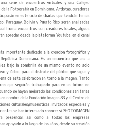
una serie de encuentros virtuales y una Callejeo
s de la Fotografía en Dominicana. Artistas, curadores
rticiparán en este ciclo de charlas que tendrán temas
co, Paraguay, Bolivia y Puerto Rico serán analizadas
gual froma encuentros con creadores locales, alguos
rán apreciar desde la plataforma Youtube, en el canal
s importante dedicado a la creación
fotográfica y
 República Dominicana. Es un encuentro que une a
nales bajo la sombrilla de un mismo evento no solo
ivo y lúdico, para el disfrute del público que sigue y
ena de esta celebración en torno a la imagen. Tanto
ron que seguirán trabajando para en un futuro no
, cuando se hayan mejorado las condiciones sanitarias
 en nombre de la Fundación Imagen 83 y el Centro de
uciones culturales/museísticas, invitados especiales y
ecientes se han interesado conocer si PHOTOIMAGEN
ra presencial, así como a todas las empresas
han apoyado a lo largo de los años, desde su creación